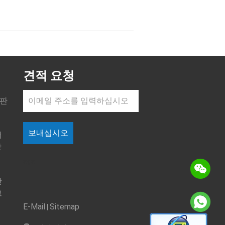
견적 요청
막판
보내십시오
터
장
sgs
단
그
E-Mail
Sitemap
|