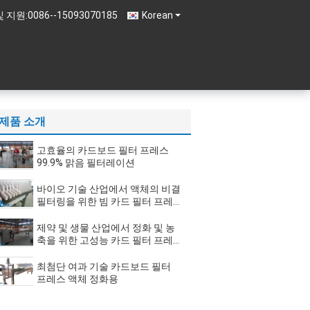
및 지원:
0086--15093070185
Korean
제품 소개
고효율의 카드보드 필터 프레스
99.9% 맑음 필터레이션
바이오 기술 산업에서 액체의 비결
필터링을 위한 빔 카드 필터 프레
스
제약 및 생물 산업에서 정화 및 농
축을 위한 고성능 카드 필터 프레
스
최첨단 여과 기술 카드보드 필터
프레스 액체 정화용