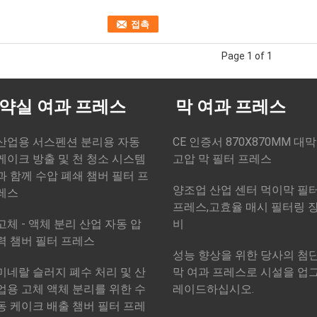
접촉
Page 1 of 1
약실 여과 프레스
막 여과 프레스
산업용 서스펜션 분리용 자동
CE 인증서 870X870MM 대
케이크 방출 및 천 청소 시스템
고압 막 필터 프레스
과 함께 수압 폐쇄 챔버 필터 프
양조업 산업 센터 먹이막 필
레스
프레스,고효율 매시 필터링 
고체 - 액체 분리 산업 자동 압
비
력 챔버 필터 프레스
성능 향상을 위한 당사의 첨
미네랄 슬러지 폐수 처리 및 산
막 여과 프레스로 시설을 업
업용 고체 액체 분리를 위한 수
레이드하십시오.
동 케이크 배출 챔버 필터 프레