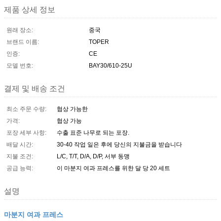
제품 상세 정보
원래 장소:
중국
브랜드 이름:
TOPER
인증:
CE
모델 번호:
BAY30/610-25U
결제 및 배송 조건
최소 주문 수량:
협상 가능한
가격:
협상 가능
포장 세부 사항:
수출 표준 나무로 되는 포장.
배달 시간:
30-40 작업 일은 후에 당신의 지불금을 받습니다
지불 조건:
L/C, T/T, D/A, D/P, 서부 동맹
공급 능력:
이 마분지 여과 프레스를 위한 달 당 20 세트
설명
마분지 여과 프레스