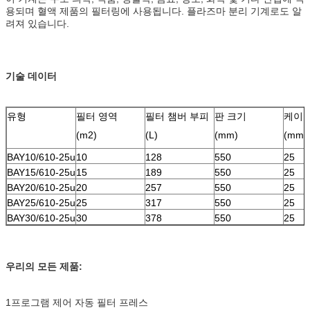
용되며 혈액 제품의 필터링에 사용됩니다. 플라즈마 분리 기계로도 알
려져 있습니다.
기술 데이터
유형
필터 영역
필터 챔버 부피
판 크기
케이크
(m2)
(L)
(mm)
(mm)
BAY10/610-25u
10
128
550
25
BAY15/610-25u
15
189
550
25
BAY20/610-25u
20
257
550
25
BAY25/610-25u
25
317
550
25
BAY30/610-25u
30
378
550
25
우리의 모든 제품:
1프로그램 제어 자동 필터 프레스