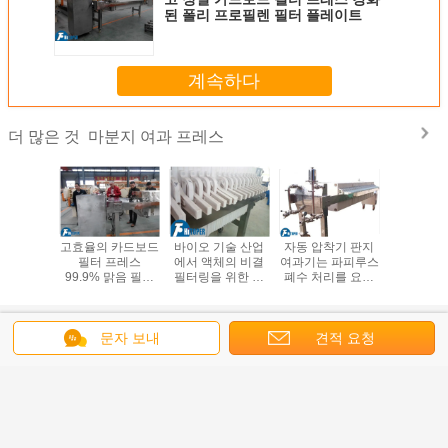
된 폴리 프로필렌 필터 플레이트
계속하다
마분지 여과 프레스
더 많은 것
고효율의 카드보드
바이오 기술 산업
자동 압착기 판지
고효율의 
필터 프레스
에서 액체의 비결
여과기는 파피루스
필터 
99.9% 맑음 필터
필터링을 위한 빔
폐수 처리를 요구
99.9% 
레이션
카드 필터 프레스
합니다
레이
언어를 바꾸십시오
문자 보내
견적 요청