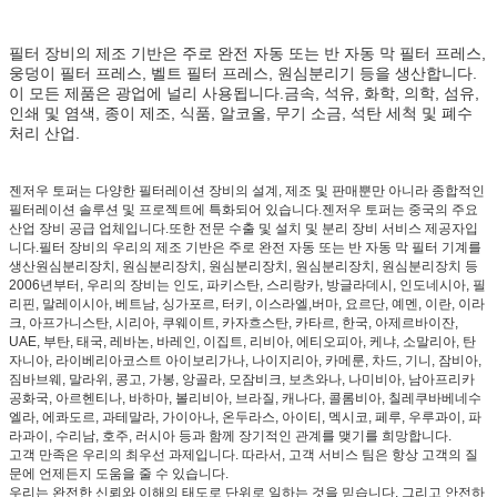
필터 장비의 제조 기반은 주로 완전 자동 또는 반 자동 막 필터 프레스,
웅덩이 필터 프레스, 벨트 필터 프레스, 원심분리기 등을 생산합니다.
이 모든 제품은 광업에 널리 사용됩니다.금속, 석유, 화학, 의학, 섬유,
인쇄 및 염색, 종이 제조, 식품, 알코올, 무기 소금, 석탄 세척 및 폐수
처리 산업.
젠저우 토퍼는 다양한 필터레이션 장비의 설계, 제조 및 판매뿐만 아니라 종합적인
필터레이션 솔루션 및 프로젝트에 특화되어 있습니다.젠저우 토퍼는 중국의 주요
산업 장비 공급 업체입니다.또한 전문 수출 및 설치 및 분리 장비 서비스 제공자입
니다.필터 장비의 우리의 제조 기반은 주로 완전 자동 또는 반 자동 막 필터 기계를
생산원심분리장치, 원심분리장치, 원심분리장치, 원심분리장치, 원심분리장치 등
2006년부터, 우리의 장비는 인도, 파키스탄, 스리랑카, 방글라데시, 인도네시아, 필
리핀, 말레이시아, 베트남, 싱가포르, 터키, 이스라엘,버마, 요르단, 예멘, 이란, 이라
크, 아프가니스탄, 시리아, 쿠웨이트, 카자흐스탄, 카타르, 한국, 아제르바이잔,
UAE, 부탄, 태국, 레바논, 바레인, 이집트, 리비아, 에티오피아, 케냐, 소말리아, 탄
자니아, 라이베리아코스트 아이보리가나, 나이지리아, 카메룬, 차드, 기니, 잠비아,
짐바브웨, 말라위, 콩고, 가봉, 앙골라, 모잠비크, 보츠와나, 나미비아, 남아프리카
공화국, 아르헨티나, 바하마, 볼리비아, 브라질, 캐나다, 콜롬비아, 칠레쿠바베네수
엘라, 에콰도르, 과테말라, 가이아나, 온두라스, 아이티, 멕시코, 페루, 우루과이, 파
라과이, 수리남, 호주, 러시아 등과 함께 장기적인 관계를 맺기를 희망합니다.
고객 만족은 우리의 최우선 과제입니다. 따라서, 고객 서비스 팀은 항상 고객의 질
문에 언제든지 도움을 줄 수 있습니다.
우리는 완전한 신뢰와 이해의 태도로 단위로 일하는 것을 믿습니다. 그리고 안전하