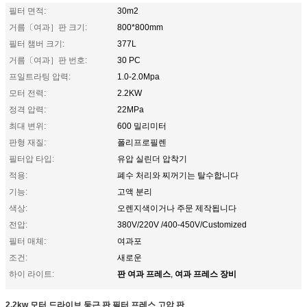
필터 면적:
30m2
거름〔여과］판 크기:
800*800mm
필터 챔버 크기:
377L
거름〔여과］판 번호:
30 PC
프일트라팅 압력:
1.0-2.0Mpa
모터 전력:
2.2KW
정격 압력:
22MPa
최대 변위:
600 밀리미터
판형 재질:
폴리프로필렌
필터압 타입:
유압 실린더 압착기
적용:
폐수 처리와 찌꺼기는 탈수합니다
기능:
고액 분리
색상:
오렌지색이거나 주문 제작됩니다
전압:
380V/220V /400-450V/Customized
필터 매체:
여과포
조건:
새로운
판 여과 프레스
여과 프레스 장비
하이 라이트:
,
2.2kw 모터 드라이브 둥근 판 필터 프레스 고압 판