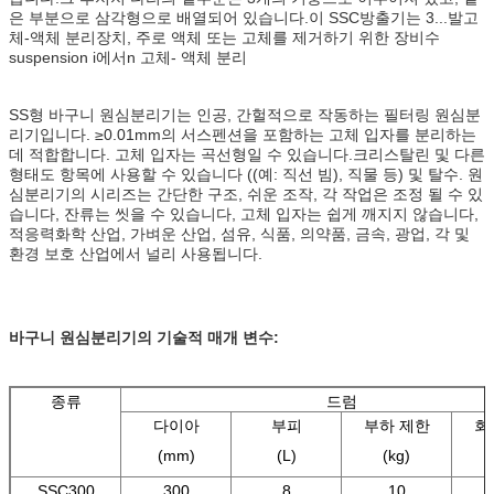
은 부분으로 삼각형으로 배열되어 있습니다.
이 SSC
방출기는 3...
발
고
체-액체 분리장치, 주로 액체 또는 고체를 제거하기 위한 장비
수
suspension i에서
n 고체- 액체 분리
SS형 바구니 원심분리기는 인공, 간헐적으로 작동하는 필터링 원심분
리기입니다. ≥0.01mm의 서스펜션을 포함하는 고체 입자를 분리하는
데 적합합니다. 고체 입자는 곡선형일 수 있습니다.크리스탈린 및 다른
형태도 항목에 사용할 수 있습니다 ((예: 직선 빔), 직물 등) 및 탈수. 원
심분리기의 시리즈는 간단한 구조, 쉬운 조작, 각 작업은 조정 될 수 있
습니다, 잔류는 씻을 수 있습니다, 고체 입자는 쉽게 깨지지 않습니다,
적응력화학 산업, 가벼운 산업, 섬유, 식품, 의약품, 금속, 광업, 각 및
환경 보호 산업에서 널리 사용됩니다.
바구니 원심분리기의 기술적 매개 변수:
종류
드럼
다이아
부피
부하 제한
회
(mm)
(L)
(kg)
(
SSC300
300
8
10