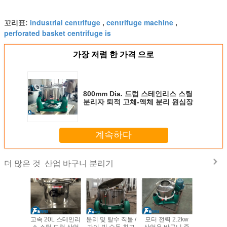
industrial centrifuge
centrifuge machine
꼬리표:
,
,
perforated basket centrifuge is
가장 저렴 한 가격 으로
800mm Dia. 드럼 스테인리스 스틸
분리자 퇴적 고체-액체 분리 원심장
계속하다
산업 바구니 분리기
더 많은 것
 고체 탈수
고속 20L 스테인리
분리 및 탈수 직물 /
모터 전력 2.2kw
고체 - 액체
용 바구니
스 스틸 드럼 산업
가이-빔 수동 최고
산업용 바구니 중
테인리스 