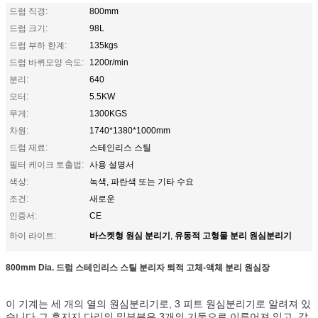
드럼 직경:
800mm
드럼 크기:
98L
드럼 부하 한계:
135kgs
드럼 바퀴모양 속도:
1200r/min
분리:
640
모터:
5.5KW
무게:
1300KGS
차원:
1740*1380*1000mm
드럼 재료:
스테인리스 스틸
필터 케이크 토출법:
사용 설명서
색상:
녹색, 파란색 또는 기타 수요
조건:
새로운
인증서:
CE
바스켓형 원심 분리기
유동적 고형물 분리 원심분리기
하이 라이트:
,
800mm Dia. 드럼 스테인리스 스틸 분리자 퇴적 고체-액체 분리 원심장
이 기계는 세 개의 열의 원심분리기로, 3 피트 원심분리기로 알려져 있
습니다.
그 후
지지 다리의 밑부분은 3개의 기둥으로 이루어져 있고, 같