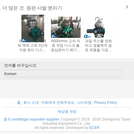
원판 사발 분리기
더 많은 것
 및 출구
8212rpm 고속 액
6600r/min 고속 자
과일 주스를 정화
디스크 볼
리 디스크
체 액체 고체 3단계
동 작업 디스크 볼
하고 생물학적 음
프거는 정
분리기 자
자동 분리 디스크
원심분리기 폐기물
료 제품을 가공하
및 자동 
기능과 오
원심장
오일 정화
는 데 적합한 고 용
구하는 산
정화
량 디스크 볼 센터
프로세스에
리프
니다
언어를 바꾸십시오
Korean
홈
|
회사 소개
|
저희에게 연락주세요
|
사이트맵
|
Privacy Policy
탁상용 전망
중국 centrifugal separator supplier.
Copyright © 2019 - 2026 Zhengzhou Toper
Industrial Equipment Co., Ltd..
All rights reserved. Developed by
ECER