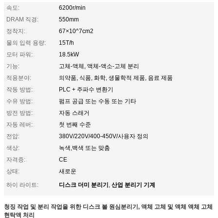
속도:
6200r/min
DRAM 직경:
550mm
정착지:
67×10^7cm2
물의 입력 용량:
15T/h
모터 파워:
18.5kW
기능:
고체-액체, 액체-액소-고체 분리
적용분야:
의약품, 식품, 화학, 생물학적 제품, 음료 제품
작동 방법:
PLC + 주파수 변환기
수유 방법:
펌프 공급 또는 수동 또는 기타
방전 방법:
자동 스래거
자동 레버:
첫 번째 수준
전압:
380V/220V/400-450V/사용자 정의
색상:
녹색,백색 또는 맞춤
자격증:
CE
상태:
새로운
디스크 더미 분리기
산업 분리기 기계
하이 라이트:
,
청징 작업 및 분리 작업을 위한 디스크 볼 원심분리기, 액체 고체 및 액체 액체 고체
현탁액 처리