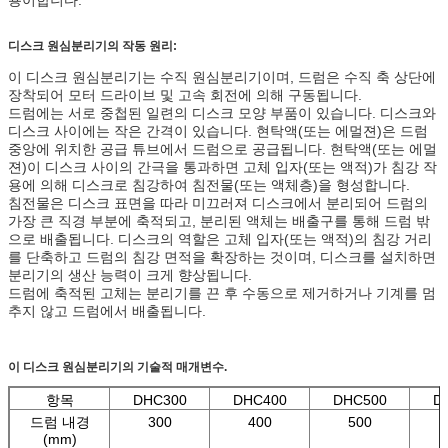
디스크 원심분리기의 작동 원리:
이 디스크 원심분리기는 수직 원심분리기이며, 드럼은 수직 축 상단에
장착되어 모터 드라이브 및 고속 회전에 의해 구동됩니다.
드럼에는 서로 중첩된 일련의 디스크 모양 부품이 있습니다. 디스크와
디스크 사이에는 작은 간격이 있습니다. 현탁액(또는 에멀젼)은 드럼
중앙에 위치한 공급 튜브에서 드럼으로 공급됩니다. 현탁액(또는 에멀
젼)이 디스크 사이의 간극을 통과하면 고체 입자(또는 액적)가 침강 작
용에 의해 디스크로 침강하여 침전물(또는 액체층)을 형성합니다.
침전물은 디스크 표면을 따라 미끄러져 디스크에서 분리되어 드럼의
가장 큰 직경 부분에 축적되고, 분리된 액체는 배출구를 통해 드럼 밖
으로 배출됩니다. 디스크의 역할은 고체 입자(또는 액적)의 침강 거리
를 단축하고 드럼의 침강 면적을 확장하는 것이며, 디스크를 설치하면
분리기의 생산 능력이 크게 향상됩니다.
드럼에 축적된 고체는 분리기를 끈 후 수동으로 제거하거나 기계를 멈
추지 않고 드럼에서 배출됩니다.
이 디스크 원심분리기의 기술적 매개변수.
항목
DHC300
DHC400
DHC500
D
드럼 내경
300
400
500
(mm)