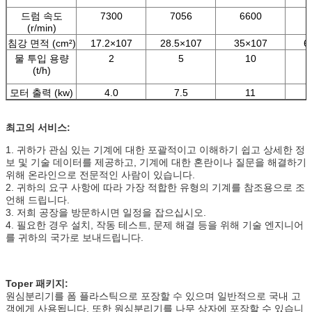
드럼 속도
7300
7056
6600
(r/min)
침강 면적 (cm²)
17.2×107
28.5×107
35×107
6
물 투입 용량
2
5
10
(t/h)
모터 출력 (kw)
4.0
7.5
11
최고의 서비스:
1. 귀하가 관심 있는 기계에 대한 포괄적이고 이해하기 쉽고 상세한 정
보 및 기술 데이터를 제공하고, 기계에 대한 혼란이나 질문을 해결하기
위해 온라인으로 전문적인 사람이 있습니다.
2. 귀하의 요구 사항에 따라 가장 적합한 유형의 기계를 참조용으로 조
언해 드립니다.
3. 저희 공장을 방문하시면 일정을 잡으십시오.
4. 필요한 경우 설치, 작동 테스트, 문제 해결 등을 위해 기술 엔지니어
를 귀하의 국가로 보내드립니다.
Toper 패키지:
원심분리기를 폼 플라스틱으로 포장할 수 있으며 일반적으로 국내 고
객에게 사용됩니다. 또한 원심분리기를 나무 상자에 포장할 수 있습니