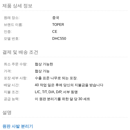
제품 상세 정보
원래 장소:
중국
브랜드 이름:
TOPER
인증:
CE
모델 번호:
DHC550
결제 및 배송 조건
최소 주문 수량:
협상 가능한
가격:
협상 가능
포장 세부 사항:
수출 표준 나무로 되는 포장.
배달 시간:
40 작업 일은 후에 당신의 지불금을 받습니다
지불 조건:
L/C, T/T, D/A, D/P, 서부 동맹
공급 능력:
이 원판 분리기를 위한 달 당 30 세트
설명
원판 사발 분리기